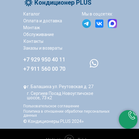
Кондиционер PLUS
Каталог
Мы в соцсетях:
Оплата и доставка
Монтаж
Обслуживание
Контакты
Заказы и возвраты
+7 929 950 40 11
+7 911 560 00 70
г. Балашиха ул. Реутовская д. 27
г. Сергиев Посад Новоугличское
шоссе, 73 к2
Пользовательское соглашение
Политика в отношении обработки персональных
данных
© Кондиционеры PLUS 2024»